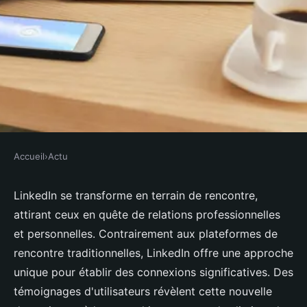
Accueil
›
Actu
ACTU
Linkedin site de rencontre : un
LinkedIn se transforme en terrain de rencontre,
attirant ceux en quête de relations professionnelles
nouveau phénomène à explorer
et personnelles. Contrairement aux plateformes de
rencontre traditionnelles, LinkedIn offre une approche
Olivia
•
9 octobre 2024
•
3 min de lecture
unique pour établir des connexions significatives. Des
témoignages d'utilisateurs révèlent cette nouvelle