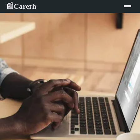
Carerh
📰