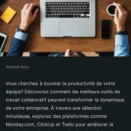
Accueil
›
Actu
ACTU
Augmentez la productivité avec
Vous cherchez à booster la productivité de votre
équipe? Découvrez comment les meilleurs outils de
les meilleurs outils de travail
travail collaboratif peuvent transformer la dynamique
collaboratif
de votre entreprise. À travers une sélection
minutieuse, explorez des plateformes comme
Olivia
•
5 août 2024
•
3 min de lecture
Monday.com, ClickUp et Trello pour améliorer la