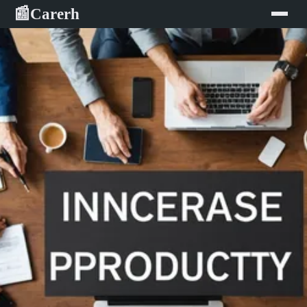
Carerh
📰