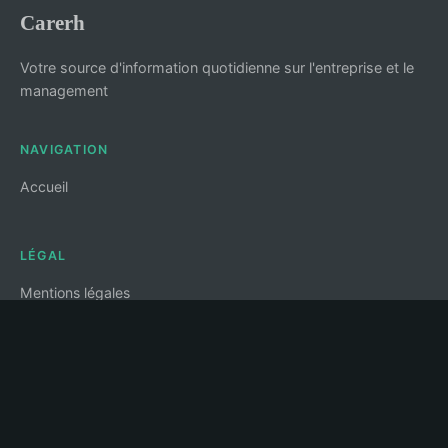
Carerh
Votre source d'information quotidienne sur l'entreprise et le
management
NAVIGATION
Accueil
LÉGAL
Mentions légales
Contact
© 2026 Carerh. Tous droits réservés.