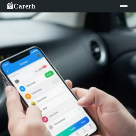
Carerh
📰