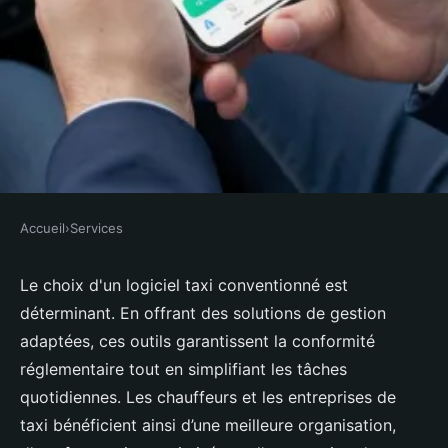
Accueil
›
Services
SERVICES
Logiciel taxi conventionné : la
Le choix d'un logiciel taxi conventionné est
déterminant. En offrant des solutions de gestion
solution tout-en-un pour les
adaptées, ces outils garantissent la conformité
taxis
réglementaire tout en simplifiant les tâches
quotidiennes. Les chauffeurs et les entreprises de
Victor
•
18/10/2024 15:13
•
7 min de lecture
taxi bénéficient ainsi d’une meilleure organisation,