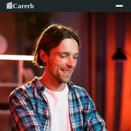
Carerh
📰