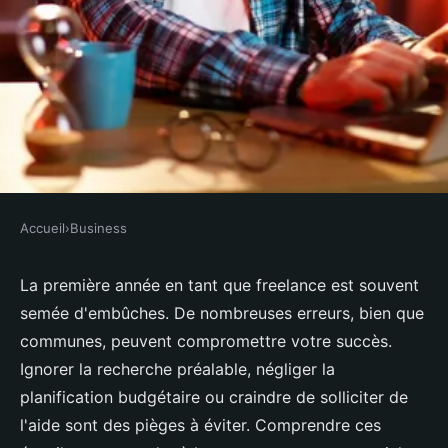
Accueil
›
Business
BUSINESS
Les erreurs à éviter pour un
La première année en tant que freelance est souvent
semée d'embûches. De nombreuses erreurs, bien que
freelance en première année
communes, peuvent compromettre votre succès.
Ignorer la recherche préalable, négliger la
Olivia
•
19 novembre 2024
•
6 min de lecture
planification budgétaire ou craindre de solliciter de
l'aide sont des pièges à éviter. Comprendre ces