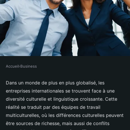
Accueil
›
Business
BUSINESS
Quelles sont les meilleures
Dans un monde de plus en plus globalisé, les
entreprises internationales se trouvent face à une
pratiques pour la gestion des
diversité culturelle et linguistique croissante. Cette
équipes multiculturelles dans
réalité se traduit par des équipes de travail
une entreprise internationale?
multiculturelles, où les différences culturelles peuvent
être sources de richesse, mais aussi de conflits
Olivia
•
3 septembre 2024
•
6 min de lecture