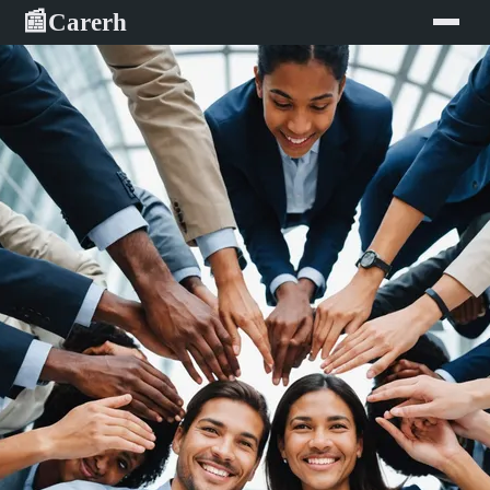
Carerh
📰